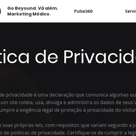
Go Beyound
.
Vá além
.
Pulse360
Servi
Marketing Médico
.
ítica de Privaci
 de privacidade é uma declaração que comunica algumas ou
m site coleta, usa, divulga e administra os dados de seus v
cumpre a exigência legal de proteção à privacidade do visitan
 suas próprias leis, com requisitos que variam segundo a j
o de políticas de privacidade. Certifique-se de cumprir a leg