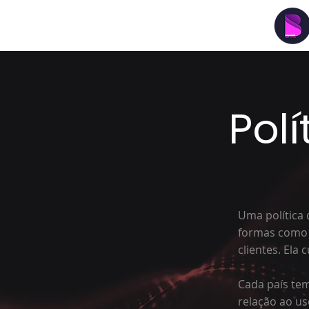
Pol
Uma política
formas como u
clientes. Ela 
Cada país tem
relação ao us