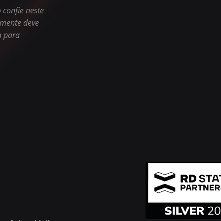
 confie neste
lmente deve
a para