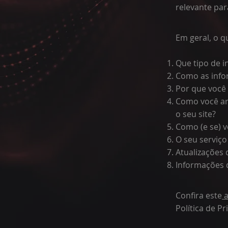
relevante par
Em geral, o q
Que tipo de 
Como as info
Por que você 
Como você ar
o seu site?
Como (e se) v
O seu serviç
Atualizações 
Informações 
Confira este
a
Política de Pr