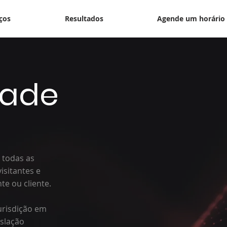
ços
Resultados
Agende um horário
dade
 todas as
isitantes e
te ou cliente.
urisdição em
islação