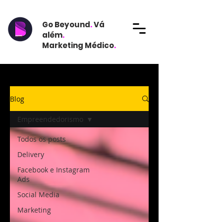
Go Beyound
.
Vá
além
.
Marketing Médico
.
Blog
Empreendedorismo
Todos os posts
Delivery
Facebook e Instagram
Ads
Social Media
Marketing